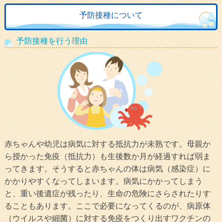
HOME
予防接種について
院長あいさつ
予防接種を行う理由
診療内容
初めての方へ
クリニック紹介
診療時間・アクセス
インターネット予約について
小児科
赤ちゃんや幼児は病気に対する抵抗力が未熟です。母親か
アレルギー科
ら授かった免疫（抵抗力）も生後数か月が経過すれば弱ま
ってきます。そうすると赤ちゃんの体は病気（感染症）に
予防接種
かかりやすくなってしまいます。病気にかかってしまう
乳幼児健診
と、重い後遺症が残ったり、生命の危険にさらされたりす
ることもあります。ここで必要になってくるのが、病原体
（ウイルスや細菌）に対する免疫をつくり出すワクチンの